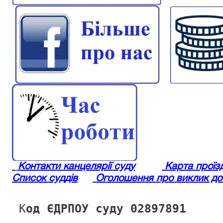
Контакти канцелярії суду
Карта проїз
Список суддів
Оголошення про виклик до
 К
од ЄДРПОУ суду
02897891