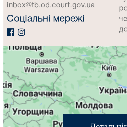
inbox@tb.od.court.gov.ua
ро
Соціальні мережі
че
до
Детальні