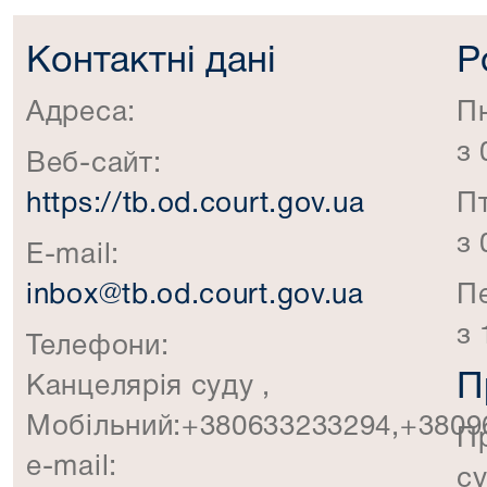
Контактні дані
Р
Адреса:
П
з 
Веб-сайт:
https://tb.od.court.gov.ua
П
з 
E-mail:
inbox@tb.od.court.gov.ua
П
з 
Телефони:
П
Канцелярія суду ,
Мобільний:+380633233294,+3809
П
e-mail:
су