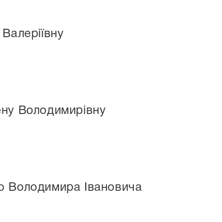
 Валеріївну
ену Володимирівну
о Володимира Івановича