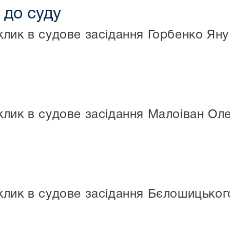
 до суду
лик в судове засідання Горбенко Яну
лик в судове засідання Малоіван Ол
клик в судове засідання Бєлошицьког