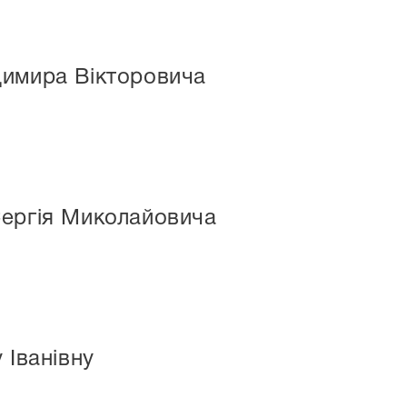
димира Вікторовича
Сергія Миколайовича
 Іванівну