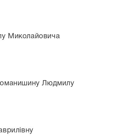
олу Миколайовича
 Романишину Людмилу
аврилівну