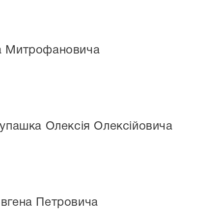
ла Митрофановича
Лупашка Олексія Олексійовича
Євгена Петровича