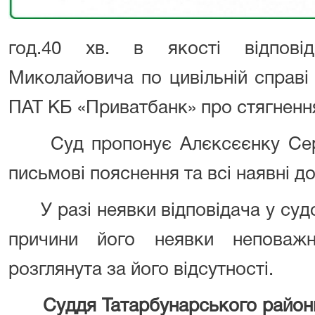
год.40 хв. в якості відпові
Миколайовича по цивільній справ
ПАТ КБ «Приватбанк» про стягнення
Суд пропонує Алєксєєнку Серг
письмові пояснення та всі наявні до
У разі неявки відповідача у судо
причини його неявки неповаж
розглянута за його відсутності.
Суддя Татарбунарського районн