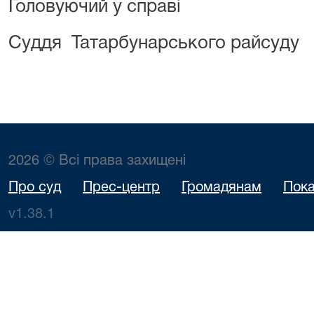
Головуючий у справі
Суддя Татарбунарського райсу
2026 © Всі права захищені
Про суд
Прес-центр
Громадянам
Пока
v1.38.1