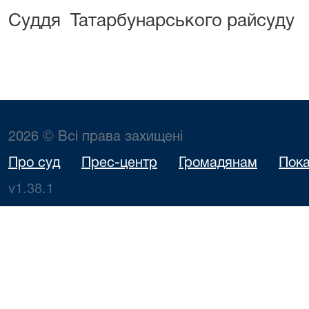
Суддя Татарбунарського райсу
2026 © Всі права захищені
Про суд
Прес-центр
Громадянам
Пока
v1.38.1