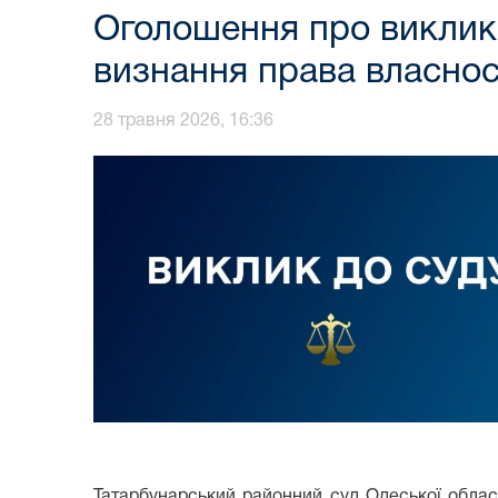
Оголошення про виклик 
визнання права власнос
28 травня 2026, 16:36
Татарбунарський районний суд Одеської облас