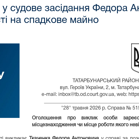
у судове засідання Федора Ан
ті на спадкове майно
ТАТАРБУНАРСЬКИЙ РАЙОН
вул. Героїв України, 2, м. Татарбу
e-mail: inbox@tb.od.court.gov.ua, web: htt
______________________________________
"28" травня 2026 р. Справа № 5
Оголошення про виклик особи зареєст
місцезнаходження чи місце роботи якого нев
ті викликає
Ткаченка Федора Антоновича
у справі за по