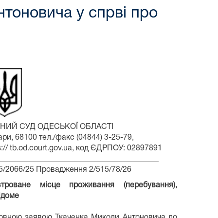
тоновича у спрві про
НИЙ СУД ОДЕСЬКОЇ ОБЛАСТІ
нари, 68100 тел./факс (04844) 3-25-79,
ps:// tb.od.court.gov.ua, код ЄДРПОУ: 02897891
_________________________________________
15/2066/25 Провадження 2/515/78/26
роване місце проживання (перебування),
ідоме
зовною заявою Ткаченка Миколи Антоновича до