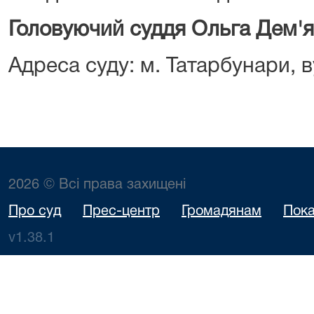
Головуючий суддя Ольга Дем'
Адреса суду: м. Татарбунари, ву
2026 © Всі права захищені
Про суд
Прес-центр
Громадянам
Пока
v1.38.1