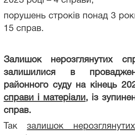
2023 році – 4 справи;
порушень строків понад 3 роки
15 справ.
Залишок нерозглянутих спр
залишилися в провадженн
районного суду на кінець 20
справи і матеріали
, із зупин
справ.
Так
залишок нерозглянути