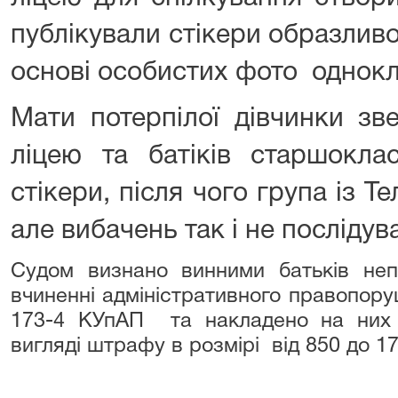
публікували стікери образливо
основі особистих фото однокл
Мати потерпілої дівчинки зв
ліцею та батіків старшоклас
стікери, після чого група із Т
але вибачень так і не послідув
Судом визнано винними батьків непо
вчиненні адміністративного правопору
173-4 КУпАП та накладено на них а
вигляді штрафу в розмірі від 850 до 17