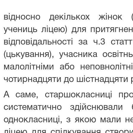
відносно декількох жінок (
учениць ліцею) для притягнен
відповідальності за ч.3 стат
(цькування), учасника освітн
малолітніми або неповнолітн
чотирнадцяти до шістнадцяти р
А саме, старшокласниці про
систематично здійснювали б
однокласниці, з якою мали не
ліцею для спілкування створи