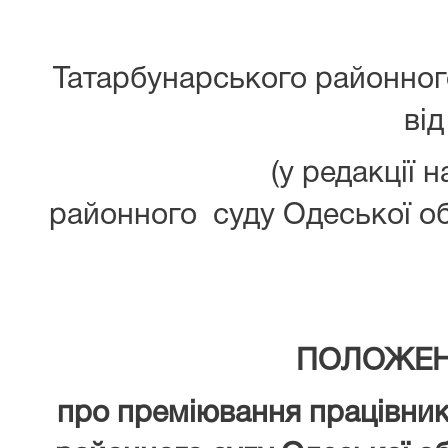
На
Татарбунарського районного
ві
(у редакції наказу 
районного суду Одеської об
ПОЛОЖЕ
про преміювання працівник